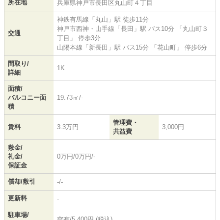
所在地
兵庫県
神戸市長田区
丸山町
４丁目
神鉄有馬線
「
丸山
」駅 徒歩11分
神戸市西神・山手線
「
長田
」駅 バス10分 「丸山町３
交通
丁目」 停歩3分
山陽本線
「
新長田
」駅 バス15分 「花山町」 停歩6分
間取り/
1K
詳細
面積/
バルコニー面
19.73㎡/-
積
管理費・
賃料
3.3万円
3,000円
共益費
敷金/
礼金/
0万円/0万円/-
保証金
償却/敷引
-/-
更新料
-
駐車場/
空有/5,400円 (税込)