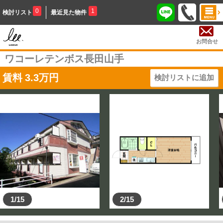
0
1
検討リスト
最近見た物件
お問合せ
ワコーレテンボス長田山手
賃料
3.3
万円
検討リストに追加
1/15
2/15