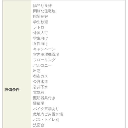
陽当り良好
閑静な住宅地
眺望良好
学生歓迎
レトロ
外国人可
学生向け
女性向け
キャンペーン
室内洗濯機置場
フローリング
バルコニー
出窓
都市ガス
公営水道
公共下水
設備条件
電気有
照明器具付き
駐輪場
バイク置場あり
敷地内ごみ置き場
バス・トイレ別
洗面台