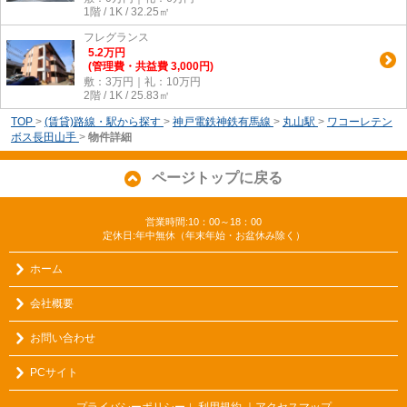
1階 / 1K / 32.25㎡
フレグランス
5.2
万
円
(管理費・共益費 3,000円)
敷：3万円｜礼：10万円
2階 / 1K / 25.83㎡
TOP
>
(賃貸)路線・駅から探す
>
神戸電鉄神鉄有馬線
>
丸山駅
>
ワコーレテン
ボス長田山手
>
物件詳細
ページトップに戻る
営業時間:10：00～18：00
定休日:年中無休（年末年始・お盆休み除く）
ホーム
会社概要
お問い合わせ
PCサイト