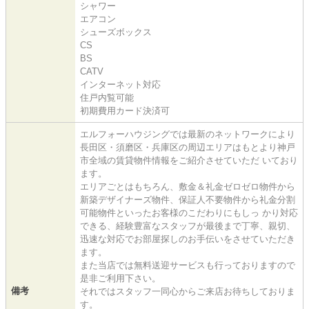
シャワー
エアコン
シューズボックス
CS
BS
CATV
インターネット対応
住戸内覧可能
初期費用カード決済可
エルフォーハウジングでは最新のネットワークにより
長田区・須磨区・兵庫区の周辺エリアはもとより神戸
市全域の賃貸物件情報をご紹介させていただ いており
ます。
エリアごとはもちろん、敷金＆礼金ゼロゼロ物件から
新築デザイナーズ物件、保証人不要物件から礼金分割
可能物件といったお客様のこだわりにもしっ かり対応
できる、経験豊富なスタッフが最後まで丁寧、親切、
迅速な対応でお部屋探しのお手伝いをさせていただき
ます。
また当店では無料送迎サービスも行っておりますので
是非ご利用下さい。
備考
それではスタッフ一同心からご来店お待ちしておりま
す。