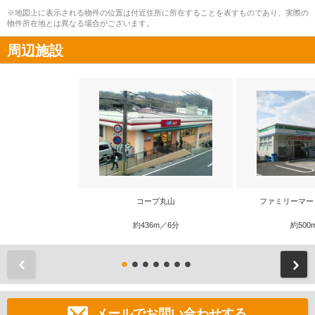
※地図上に表示される物件の位置は付近住所に所在することを表すものであり、実際の
物件所在地とは異なる場合がございます。
周辺施設
コープ丸山
ファミリーマー
約436m／6分
約500
前
メールでお問い合わせする