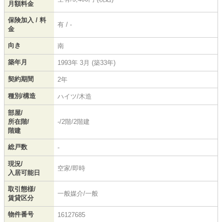
月額料金
保険加入 / 料
有 / -
金
向き
南
築年月
1993年 3月 (築33年)
契約期間
2年
種別/構造
ハイツ/木造
部屋/
所在階/
-/2階/2階建
階建
総戸数
-
現況/
空家/即時
入居可能日
取引態様/
一般媒介/一般
賃貸区分
物件番号
16127685