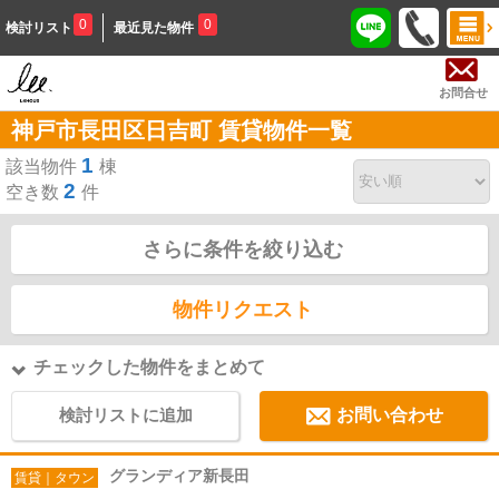
0
0
検討リスト
最近見た物件
お問合せ
神戸市長田区日吉町 賃貸物件一覧
1
該当物件
棟
2
空き数
件
さらに条件を絞り込む
物件リクエスト
チェックした物件をまとめて
検討リストに追加
お問い合わせ
グランディア新長田
賃貸｜タウン