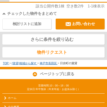
該当公開件数
1
棟 空き数
2
件
1-1
棟表示
チェックした物件をまとめて
検討リストに追加
お問い合わせ
さらに条件を絞り込む
物件リクエスト
TOP
>
(賃貸)地域から探す
>
神戸市長田区
>
日吉町の賃貸
ページトップに戻る
営業時間:10：00～18：00
定休日:年中無休（年末年始・お盆休み除く）
ホーム