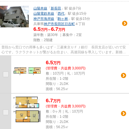
山陽本線
「
新長田
」駅 徒歩7分
山陽電鉄本線
「
西代
」駅 徒歩15分
神戸市海岸線
「
駒ヶ林
」駅 徒歩15分
兵庫県
神戸市長田区
日吉町
４丁目
6.5
6.7
万円～
万円
築年数：築30年 ｜募集中：
2室
階数：2階建
普段から窓口での用事も多いはず・三菱東京ＵＦＪ銀行 長田支店が近いので安
心です。ラクラクネットが繋がるお住まい、高速回線を導入しています。新婚生
活を落ち着いたお住まいで暮...
6.5
万
円
(管理費・共益費 3,000円)
敷：10万円｜礼：10万円
所在階：1-2階
間取り：2LDK
面積：56.25㎡
6.7
万
円
(管理費・共益費 3,000円)
敷：0ヶ月｜礼：10万円
所在階：1-2階
間取り：2LDK
面積：56.25㎡