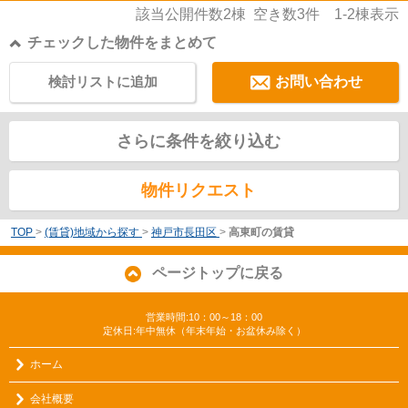
該当公開件数
2
棟 空き数
3
件
1-2
棟表示
チェックした物件をまとめて
検討リストに追加
お問い合わせ
さらに条件を絞り込む
物件リクエスト
TOP
>
(賃貸)地域から探す
>
神戸市長田区
>
高東町の賃貸
ページトップに戻る
営業時間:10：00～18：00
定休日:年中無休（年末年始・お盆休み除く）
ホーム
会社概要