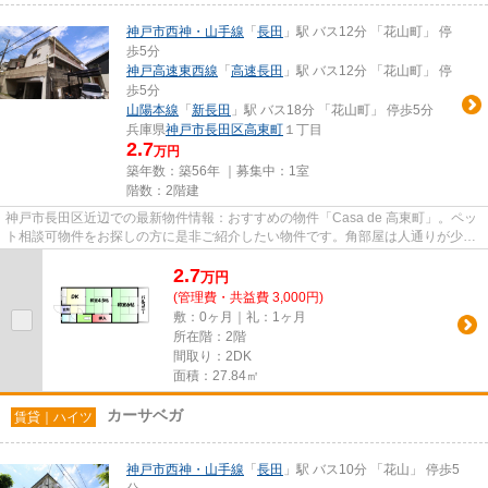
神戸市西神・山手線
「
長田
」駅 バス12分 「花山町」 停
歩5分
神戸高速東西線
「
高速長田
」駅 バス12分 「花山町」 停
歩5分
山陽本線
「
新長田
」駅 バス18分 「花山町」 停歩5分
兵庫県
神戸市長田区
高東町
１丁目
2.7
万円
築年数：築56年 ｜募集中：
1室
階数：2階建
神戸市長田区近辺での最新物件情報：おすすめの物件「Casa de 高東町」。ペッ
ト相談可物件をお探しの方に是非ご紹介したい物件です。角部屋は人通りが少な
いのでプライバシーが保たれ...
2.7
万
円
(管理費・共益費 3,000円)
敷：0ヶ月｜礼：1ヶ月
所在階：2階
間取り：2DK
面積：27.84㎡
カーサベガ
賃貸｜ハイツ
神戸市西神・山手線
「
長田
」駅 バス10分 「花山」 停歩5