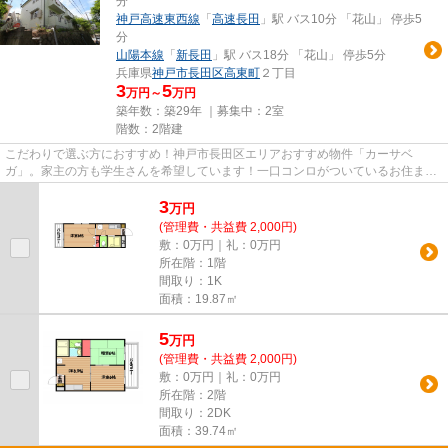
分
神戸高速東西線
「
高速長田
」駅 バス10分 「花山」 停歩5
分
山陽本線
「
新長田
」駅 バス18分 「花山」 停歩5分
兵庫県
神戸市長田区
高東町
２丁目
3
5
万円～
万円
築年数：築29年 ｜募集中：
2室
階数：2階建
こだわりで選ぶ方におすすめ！神戸市長田区エリアおすすめ物件「カーサベ
ガ」。家主の方も学生さんを希望しています！一口コンロがついているお住まい
での一人暮らしは快適！ネットの...
3
万
円
(管理費・共益費 2,000円)
敷：0万円｜礼：0万円
所在階：1階
間取り：1K
面積：19.87㎡
5
万
円
(管理費・共益費 2,000円)
敷：0万円｜礼：0万円
所在階：2階
間取り：2DK
面積：39.74㎡