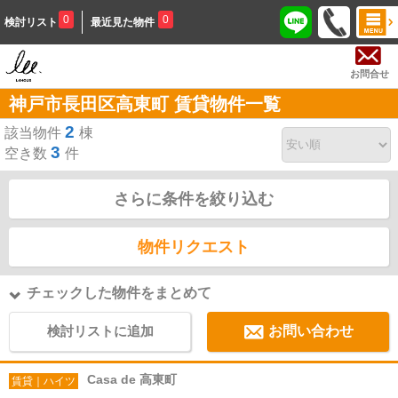
0
0
検討リスト
最近見た物件
お問合せ
神戸市長田区高東町 賃貸物件一覧
2
該当物件
棟
3
空き数
件
さらに条件を絞り込む
物件リクエスト
チェックした物件をまとめて
検討リストに追加
お問い合わせ
Casa de 高東町
賃貸｜ハイツ