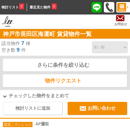
0
0
検討リスト
最近見た物件
お問合せ
神戸市長田区海運町 賃貸物件一覧
7
該当物件
棟
9
空き数
件
さらに条件を絞り込む
物件リクエスト
チェックした物件をまとめて
検討リストに追加
お問い合わせ
AP鷹取
賃貸｜マンション