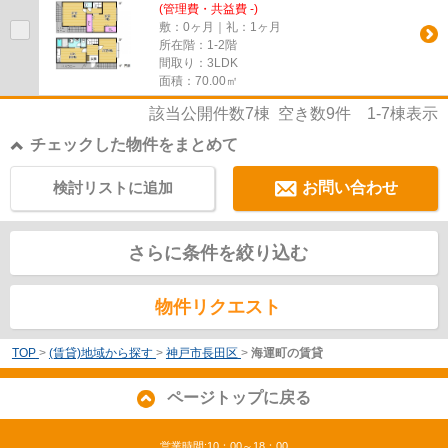
(管理費・共益費 -)
敷：0ヶ月｜礼：1ヶ月
所在階：1-2階
間取り：3LDK
面積：70.00㎡
該当公開件数
7
棟 空き数
9
件
1-7
棟表示
チェックした物件をまとめて
検討リストに追加
お問い合わせ
さらに条件を絞り込む
物件リクエスト
TOP
>
(賃貸)地域から探す
>
神戸市長田区
>
海運町の賃貸
ページトップに戻る
営業時間:10：00～18：00