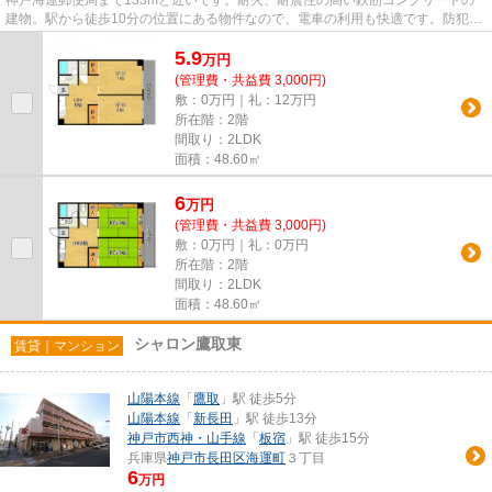
神戸海運郵便局まで133mと近いです。耐火、耐震性の高い鉄筋コンクリートの
建物。駅から徒歩10分の位置にある物件なので、電車の利用も快適です。防犯対
策の行き届いた造りがポイント...
5.9
万
円
(管理費・共益費 3,000円)
敷：0万円｜礼：12万円
所在階：2階
間取り：2LDK
面積：48.60㎡
6
万
円
(管理費・共益費 3,000円)
敷：0万円｜礼：0万円
所在階：2階
間取り：2LDK
面積：48.60㎡
シャロン鷹取東
賃貸｜マンション
山陽本線
「
鷹取
」駅 徒歩5分
山陽本線
「
新長田
」駅 徒歩13分
神戸市西神・山手線
「
板宿
」駅 徒歩15分
兵庫県
神戸市長田区
海運町
３丁目
6
万円