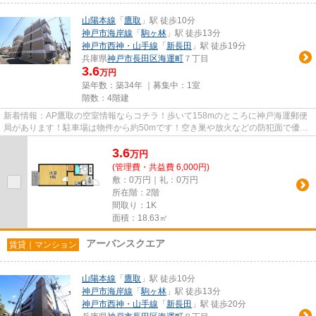
山陽本線
「
鷹取
」駅 徒歩10分
神戸市海岸線
「
駒ヶ林
」駅 徒歩13分
神戸市西神・山手線
「
新長田
」駅 徒歩19分
兵庫県
神戸市長田区
海運町
７丁目
3.6
万円
築年数：築34年 ｜募集中：
1室
階数：4階建
新着情報：AP鷹取の空室情報ならコチラ！歩いて158mのところに神戸海運郵便
局があります！駐車場は物件から約50mです！空き巣や放火などの防犯面で優れ
ているマンションタイプの物件で...
3.6
万
円
(管理費・共益費 6,000円)
敷：0万円｜礼：0万円
所在階：2階
間取り：1K
面積：18.63㎡
アーバンスクエア
賃貸｜マンション
山陽本線
「
鷹取
」駅 徒歩10分
神戸市海岸線
「
駒ヶ林
」駅 徒歩13分
神戸市西神・山手線
「
新長田
」駅 徒歩20分