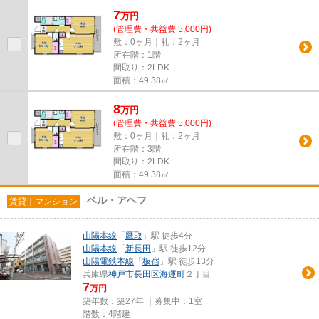
ル・アエフ」。RC構造を生かした...
7
万
円
(管理費・共益費 5,000円)
敷：0ヶ月｜礼：2ヶ月
所在階：1階
間取り：2LDK
面積：49.38㎡
8
万
円
(管理費・共益費 5,000円)
敷：0ヶ月｜礼：2ヶ月
所在階：3階
間取り：2LDK
面積：49.38㎡
ベル・アヘフ
賃貸｜マンション
山陽本線
「
鷹取
」駅 徒歩4分
山陽本線
「
新長田
」駅 徒歩12分
山陽電鉄本線
「
板宿
」駅 徒歩13分
兵庫県
神戸市長田区
海運町
２丁目
7
万円
築年数：築27年 ｜募集中：
1室
階数：4階建