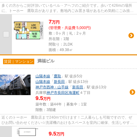
多くの方からご好評頂いているベル・アヘフのご紹介です。歩いて426mの場所
に、トーホー 鷹取店があります。敷地内ごみ置き場があるため気軽にごみ捨て
を行うことができ、ゴミの多い...
7
万
円
(管理費・共益費 5,000円)
敷：0ヶ月｜礼：2ヶ月
所在階：1階
間取り：2LDK
面積：49.38㎡
満福ビル
賃貸｜マンション
山陽本線
「
鷹取
」駅 徒歩5分
山陽本線
「
新長田
」駅 徒歩13分
神戸市西神・山手線
「
新長田
」駅 徒歩13分
兵庫県
神戸市長田区
海運町
４丁目
9.5
万円
築年数：築44年 ｜募集中：
1室
階数：3階建
近くのトーホー 鷹取店まで240mで行けます！二人暮らしも可能ですので、ぜ
ひお問い合わせください☆洗濯機のおけるスペースを室内に確保、生活しやすい
物件☆納戸付きで3LDKの部屋はこ...
9.5
万
円