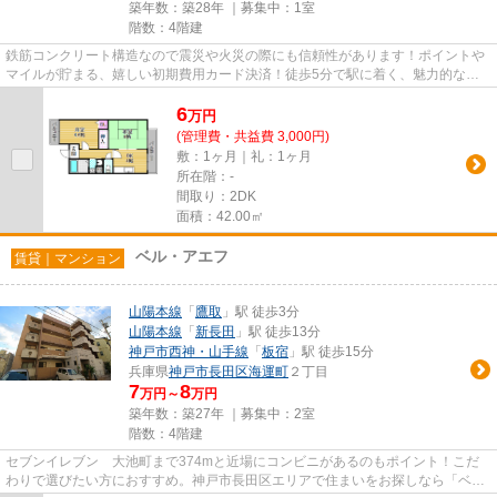
築年数：築28年 ｜募集中：
1室
階数：4階建
鉄筋コンクリート構造なので震災や火災の際にも信頼性があります！ポイントや
マイルが貯まる、嬉しい初期費用カード決済！徒歩5分で駅に着く、魅力的な物
件となっており、好評です！機...
6
万
円
(管理費・共益費 3,000円)
敷：1ヶ月｜礼：1ヶ月
所在階：-
間取り：2DK
面積：42.00㎡
ベル・アエフ
賃貸｜マンション
山陽本線
「
鷹取
」駅 徒歩3分
山陽本線
「
新長田
」駅 徒歩13分
神戸市西神・山手線
「
板宿
」駅 徒歩15分
兵庫県
神戸市長田区
海運町
２丁目
7
8
万円～
万円
築年数：築27年 ｜募集中：
2室
階数：4階建
セブンイレブン 大池町まで374mと近場にコンビニがあるのもポイント！こだ
わりで選びたい方におすすめ。神戸市長田区エリアで住まいをお探しなら「ベ