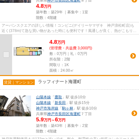
兵庫県
神戸市長田区
海運町
８丁目
4.8
万円
築年数：築29年 ｜募集中：
1室
階数：4階建
アーバンスクエアの詳しい情報！コンビニ(デイリーヤマザキ 神戸浪松町店)も
近く(378m)て急な買い物があった時にも便利です！風通しが良く、熱がこもりに
くいので、室内が暑くなりに...
4.8
万
円
(管理費・共益費 3,000円)
敷：0万円｜礼：0万円
所在階：2階
間取り：1K
面積：24.00㎡
ラッフィナート海運町
賃貸｜マンション
山陽本線
「
鷹取
」駅 徒歩10分
山陽本線
「
新長田
」駅 徒歩15分
神戸市海岸線
「
駒ヶ林
」駅 徒歩10分
兵庫県
神戸市長田区
海運町
７丁目
5.9
6
万円～
万円
築年数：築43年 ｜募集中：
2室
階数：4階建